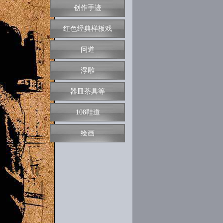
创作手迹
红色经典样板戏
问道
浮雕
器皿茶具等
108鞋道
绘画