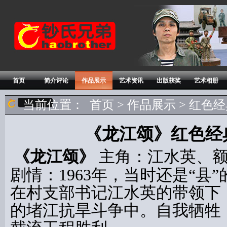
首页
简介评论
作品展示
艺术资讯
出版获奖
艺术相册
当前位置：
首页
>
作品展示
> 红色
《龙江颂》红色经
《龙江颂》
主角：江水英、额
剧情：1963年，当时还是“县
在村支部书记江水英的带领下
的堵江抗旱斗争中。自我牺牲