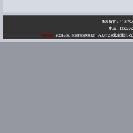
版权所有：
中国艺
电话：135220627
北京通州宋
驱车路线：
从京通快速、到通燕高速宋庄出口，向北约3公里