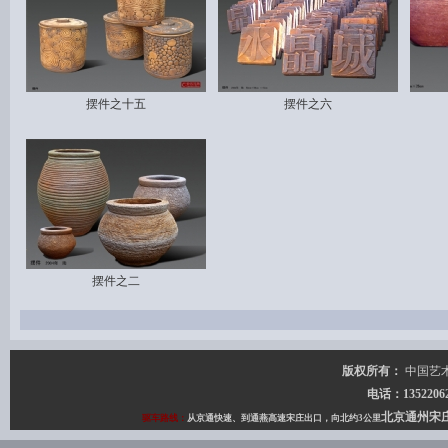
摆件之十五
摆件之六
摆件之二
版权所有：
中国艺
电话：135220627
北京通州宋
驱车路线：
从京通快速、到通燕高速宋庄出口，向北约3公里